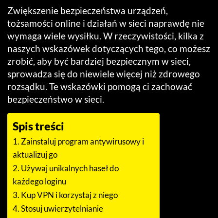
Zwiększenie bezpieczeństwa urządzeń,
tożsamości online i działań w sieci naprawdę nie
wymaga wiele wysiłku. W rzeczywistości, kilka z
naszych wskazówek dotyczących tego, co możesz
zrobić, aby być bardziej bezpiecznym w sieci,
sprowadza się do niewiele więcej niż zdrowego
rozsądku. Te wskazówki pomogą ci zachować
bezpieczeństwo w sieci.
Spis treści
1. Zainstaluj program antywirusowy i
aktualizuj go
2. Używaj unikalnych haseł do
każdego loginu
3. Kup VPN i korzystaj z niego
4. Stosuj uwierzytelnianie