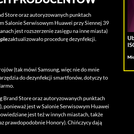
d Store oraz autoryzowanych punktach
ym Salonie Serwisowym Huawei przy Siennej 39
nach jest rozszerzenie zasięgu na inne miasta)
Ub
ple
zaktualizowało procedurę dezynfekcji.
IS
Mic
rojów (tak mówi Samsung, więc nie do mnie
arzędzia do dezynfekcji smartfonów, dotyczy to
darmo.
g Brand Store oraz autoryzowanych punktach
), ponieważ jest w Salonie Serwisowym Huawei
owiedziane jest też w innych miastach, także
raz prawdopodobnie Honory). Chińczycy dają