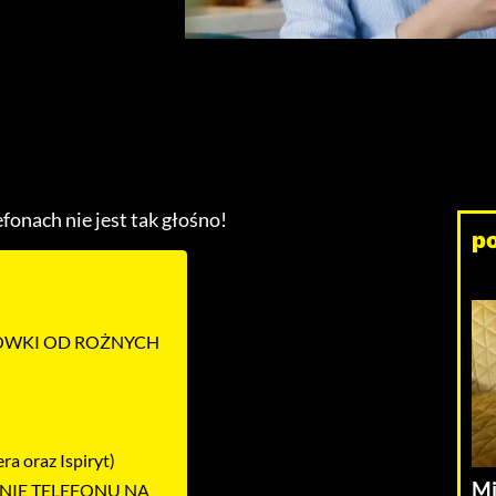
fonach nie jest tak głośno!
p
ZÓWKI OD ROŻNYCH
ra oraz Ispiryt)
Mi
NIE TELEFONU NA