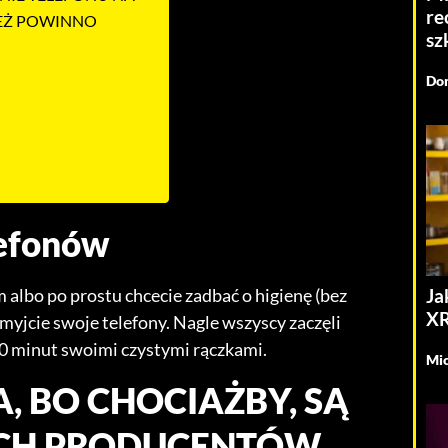
re
TEŻ POWINNO
sz
Dom
lefonów
Ja
 albo po prostu chcecie zadbać o higienę (bez
XR
 myjcie swoje telefony. Nagle wszyscy zaczęli
10 minut swoimi czystymi rączkami.
Mic
, BO CHOCIAŻBY, SĄ
CH PRODUCENTÓW