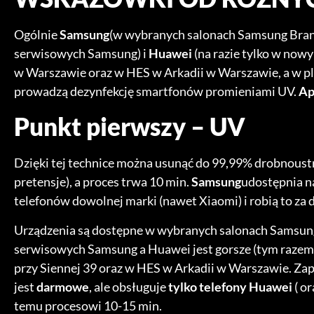
Ogólnie
Samsung
(w wybranych salonach Samsung Bran
serwisowych Samsung) i
Huawei
(na razie tylko w now
w Warszawie oraz w HES w Arkadii w Warszawie, a w pla
prowadzą dezynfekcję smartfonów promieniami UV.
Ap
Punkt pierwszy – UV
Dzięki tej technice można usunąć do 99,99% drobnoust
pretensje), a proces trwa 10 min.
Samsung
udostępnia n
telefonów dowolnej marki (nawet Xiaomi) i robią to za 
Urządzenia są dostępne w wybranych salonach Samsun
serwisowych Samsung a Huawei jest gorsze (tym razem
przy Siennej 39 oraz w HES w Arkadii w Warszawie. Zap
jest
darmowe
, ale obsługuje
tylko telefony Huawei
( o
temu procesowi 10-15 min.