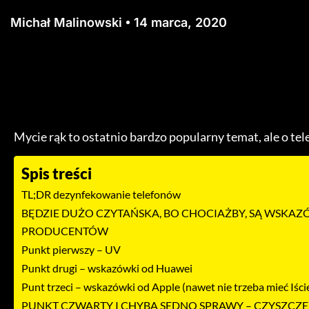
Michał Malinowski
14 marca, 2020
Mycie rąk to ostatnio bardzo popularny temat, ale o tele
Spis treści
TL;DR dezynfekowanie telefonów
BĘDZIE DUŻO CZYTAŃSKA, BO CHOCIAŻBY, SĄ WSKA
PRODUCENTÓW
Punkt pierwszy – UV
Punkt drugi – wskazówki od Huawei
Punt trzeci – wskazówki od Apple (nawet nie trzeba mieć Iście
PUNKT CZWARTY I CHYBA SEDNO SPRAWY – CZYSZCZE