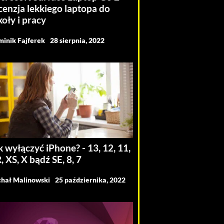
cenzja lekkiego laptopa do
koły i pracy
inik Fajferek
28 sierpnia, 2022
k wyłączyć iPhone? - 13, 12, 11,
, XS, X bądź SE, 8, 7
hał Malinowski
25 października, 2022