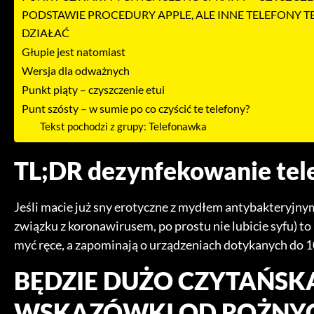
PODSTAWIE PROCEDURY APPLE, ALE INNE TELEFONY 
DZIAŁAĆ
Głupie jest natomiast
Wersja dla odważnych
Punkt piąty – czyszczenie etui
Punt szósty – w sumie po co czyścić te telefony?
Tekst pochodzi z grupy: Telefonawka
TL;DR dezynfekowanie te
Jeśli macie już sny erotyczne z mydłem antybakteryjnym
związku z koronawirusem, po prostu nie lubicie syfu) to
myć ręce, a zapominają o urządzeniach dotykanych do 
BĘDZIE DUŻO CZYTAŃSKA
WSKAZÓWKI OD ROŻNY