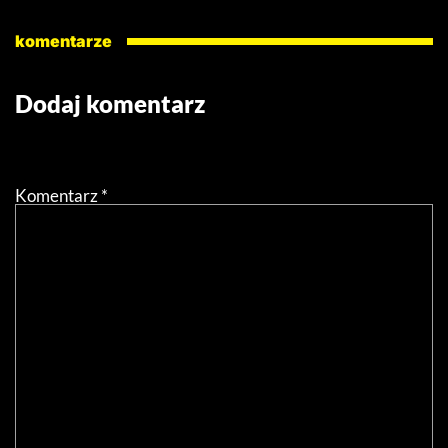
komentarze
Dodaj komentarz
Twój adres email nie zostanie opublikowany.
Wymagane
pola są oznaczone
*
Komentarz
*