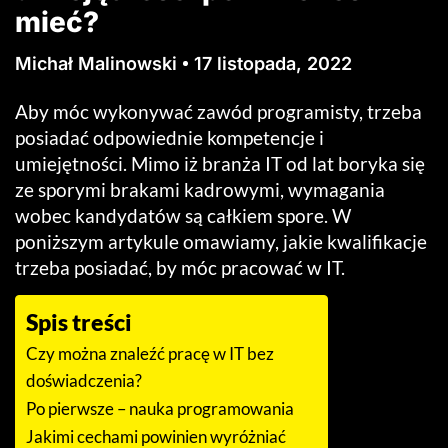
mieć?
Michał Malinowski
17 listopada, 2022
Aby móc wykonywać zawód programisty, trzeba
posiadać odpowiednie kompetencje i
umiejętności. Mimo iż branża IT od lat boryka się
ze sporymi brakami kadrowymi, wymagania
wobec kandydatów są całkiem spore. W
poniższym artykule omawiamy, jakie kwalifikacje
trzeba posiadać, by móc pracować w IT.
Spis treści
Czy można znaleźć pracę w IT bez
doświadczenia?
Po pierwsze – nauka programowania
Jakimi cechami powinien wyróżniać