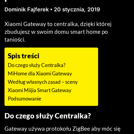
Dominik Fajferek
20 stycznia, 2019
Xiaomi Gateway to centralka, dzięki której
zbudujesz w swoim domu smart home po
taniości.
Spis treści
Do czego służy Centralka?
MiHome dla Xiaomi Gateway
Według własnych zasad – sceny
Xiaomi Miijia Smart Gateway
Podsumowanie
Do czego służy Centralka?
Gateway używa protokołu ZigBee aby móc się