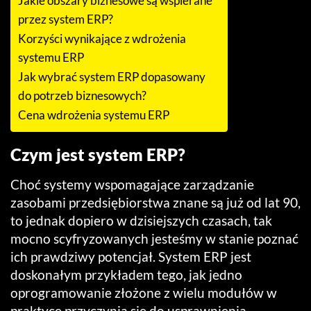
Jakie obszary biznesowe są wspierane
przez system ERP?
Korzyści wynikające z wdrożenia
systemu ERP
Jak wybrać system ERP dopasowany
do potrzeb biznesowych?
Cena wdrożenia systemu ERP
Czym jest system ERP?
Choć systemy wspomagające zarządzanie
zasobami przedsiębiorstwa znane są już od lat 90,
to jednak dopiero w dzisiejszych czasach, tak
mocno scyfryzowanych jesteśmy w stanie poznać
ich prawdziwy potencjał. System ERP jest
doskonałym przykładem tego, jak jedno
oprogramowanie złożone z wielu modułów w
praktyce przyczynia się do usprawnienia