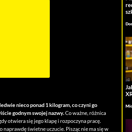
re
sz
Dom
Ja
XR
dwie nieco ponad 1 kilogram, co czyni go
Mic
ście godnym swojej nazwy.
Co ważne, różnica
dy otwiera się jego klapę i rozpoczyna pracę.
o naprawdę świetne uczucie. Pisząc nie ma się w