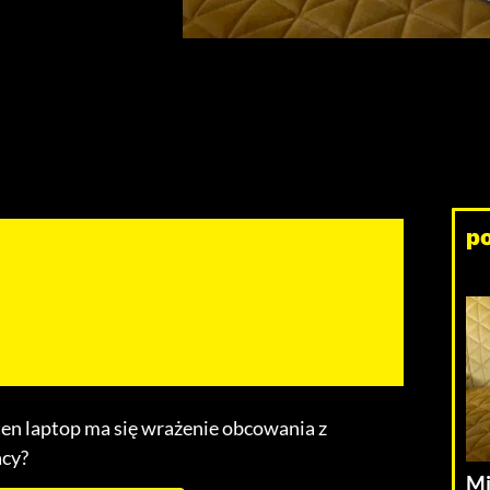
p
ten laptop ma się wrażenie obcowania z
acy?
Mi