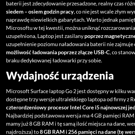
baterii jest zdecydowanie przesadzone, realny czas różni
siedem – osiem godzin pracy
, co nie jest wcale złym wy
naprawdę niewielkich gabarytach. Warto jednak pamięt
Microsoftu w tej kwestii, można uniknąć rozczarowania
uzupełniona, Laptop jest zasilany
poprzez magnetyczne
uzupełnienie poziomu naładowania baterii nie zajmuje
możliwość ładowania poprzez złącze USB-C
, co stano
braku dedykowanej ładowarki przy sobie.
Wydajność urządzenia
Microsoft Surface laptop Go 2 jest dostępny w kilku wa
dostępne trzy wersje ultralekkiego laptopa od firmy z R
czterordzeniowy procesor Intel Core i5 najnowszej jed
Najbardziej podstawowa wersja ma 4 GB pamięci RAM i
mamy już 8 GB RAM i tę samą ilość miejsca na dane, w
najdroższa) to
8 GB RAM i 256 pamięci na dane (tę wer