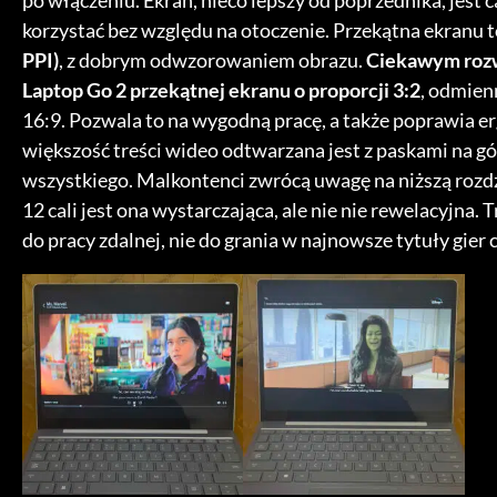
po włączeniu. Ekran, nieco lepszy od poprzednika, jest 
korzystać bez względu na otoczenie. Przekątna ekranu t
PPI)
, z dobrym odwzorowaniem obrazu.
Ciekawym rozw
Laptop Go 2 przekątnej ekranu o proporcji 3:2
, odmien
16:9. Pozwala to na wygodną pracę, a także poprawia er
większość treści wideo odtwarzana jest z paskami na górz
wszystkiego. Malkontenci zwrócą uwagę na niższą rozdzi
12 cali jest ona wystarczająca, ale nie nie rewelacyjna. 
do pracy zdalnej, nie do grania w najnowsze tytuły gie