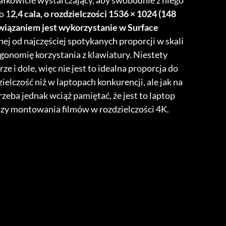
całkowicie wystarczający, aby swobodnie z niego
o 1
2,4 cala, o rozdzielczości 1536 × 1024 (148
iązaniem jest wykorzystanie w Surface
nej od najczęściej spotykanych proporcji w skali
gonomię korzystania z klawiatury. Niestety
e i dole, więc nie jest to idealna proporcja do
elczość niż w laptopach konkurencji, ale jak na
Trzeba jednak wciąż pamiętać, że jest to laptop
r czy montowania filmów w rozdzielczości 4K.