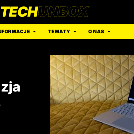
NFORMACJE
TEMATY
O NAS
zja
o