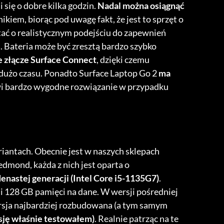
 się o dobre kilka godzin.
Nadal można osiągnąć
nikiem, biorąc pod uwagę fakt, że jest to sprzęt o
ać o realistycznym podejściu do zapewnień
. Bateria może być zresztą bardzo szybko
 złącze Surface Connect
, dzięki czemu
 dużo czasu. Ponadto Surface Laptop Go 2
ma
wi bardzo wygodne rozwiązanie w przypadku
riantach. Obecnie jest w naszych sklepach
edmond, każda z nich jest oparta o
enastej generacji (Intel Core i5-1135G7)
.
 128 GB pamięci na dane. W wersji pośredniej
ersja najbardziej rozbudowana (a tym samym
sję właśnie testowałem)
. Realnie patrząc na te