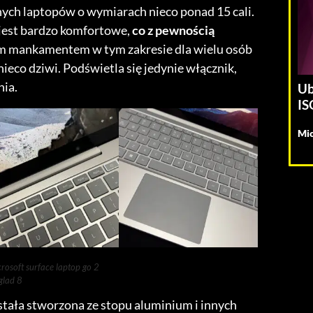
nych laptopów o wymiarach nieco ponad 15 cali.
 jest bardzo komfortowe,
co z pewnością
m mankamentem w tym zakresie dla wielu osób
 nieco dziwi. Podświetla się jedynie włącznik,
nia.
Ub
IS
Mic
rosoft surface laptop go 2
glad 8
tała stworzona ze stopu aluminium i innych