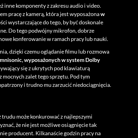
 inne komponenty z zakresu audio i video.
em pracę z kamerą, która jest wyposażona
w
ości wystarczające do tego, by być doskonale
ine. Do tego podwójny mikrofon, dobrze
owe konferowanie w ramach pracy lub nauki.
ia, dzięki czemu oglądanie filmu lub rozmowa
mnisonic, wyposażonych w system Dolby
bywający się z ukrytych pod klawiaturą
z mocnych zalet tego sprzętu. Pod tym
patrzony i trudno mu zarzucić niedociągnięcia.
ez trudu może konkurować z najlepszymi
znać, że nie jest możliwe osiągnięcie tak
nie producent. Kilkanaście godzin pracy na