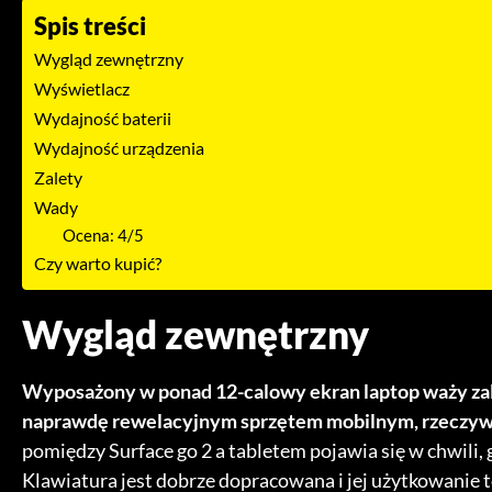
Spis treści
Wygląd zewnętrzny
Wyświetlacz
Wydajność baterii
Wydajność urządzenia
Zalety
Wady
Ocena: 4/5
Czy warto kupić?
Wygląd zewnętrzny
Wyposażony w ponad 12-calowy ekran laptop waży zale
naprawdę rewelacyjnym sprzętem mobilnym, rzeczywi
pomiędzy Surface go 2 a tabletem pojawia się w chwili, g
Klawiatura jest dobrze dopracowana i jej użytkowanie t