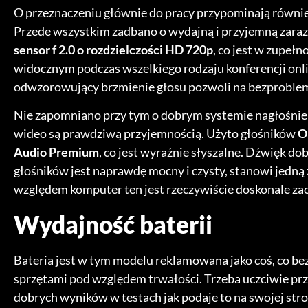
O przeznaczeniu głównie do pracy przypominają również
Przede wszystkim zadbano o wydajną i przyjemną zaraz
sensor f 2.0 o rozdzielczości HD 720p
, co jest w zupełn
widocznym podczas wszelkiego rodzaju konferencji onl
odwzorowujący brzmienie głosu pozwoli na bezproblem
Nie zapomniano przy tym o dobrym systemie nagłośnien
wideo są prawdziwą przyjemnością. Użyto głośników
O
Audio Premium
, co jest wyraźnie słyszalne. Dźwięk do
głośników jest naprawdę mocny i czysty, stanowi jedną 
względem komputer ten jest rzeczywiście doskonale zao
Wydajność baterii
Bateria jest w tym modelu reklamowana jako coś, co b
sprzętami pod względem trwałości. Trzeba uczciwie przy
dobrych wyników w testach jak podaje to na swojej stro