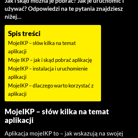
Jak i skąd można je pobrać? Jak je uruchomić i
używać? Odpowiedzi na te pytania znajdziesz
niżej…
Spis treści
MojeIKP – słów kilka na temat
aplikacji
Moje IKP – jak i skąd pobrać aplikację
MojeIKP – instalacja i uruchomienie
aplikacji
MojeIKP – dlaczego warto korzystać z
aplikacji
MojeIKP – słów kilka na temat
aplikacji
Aplikacja mojeIKP to – jak wskazują na swojej