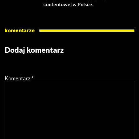
contentowej w Polsce.
komentarze
Dodaj komentarz
Twój adres email nie zostanie opublikowany.
Wymagane
pola są oznaczone
*
Komentarz
*