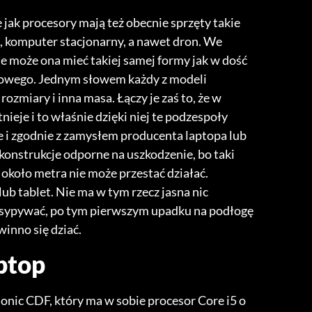
e jak procesory mają też obecnie sprzęty takie
op, komputer stacjonarny, a nawet dron. We
ie może ona mieć takiej samej formy jak w dość
rowego. Jednym słowem każdy z modeli
 rozmiary i inna masa. Łączy je zaś to, że w
ieje i to właśnie dzięki niej te podzespoły
e i zgodnie z zamysłem producenta laptopa lub
 konstrukcje odporne na uszkodzenie, bo taki
około metra nie może przestać działać.
lub tablet. Nie ma w tym rzecz jasna nic
ozsypywać, po tym pierwszym upadku na podłogę
inno się dziać.
ptop
onic CDF, który ma w sobie procesor Core i5 o