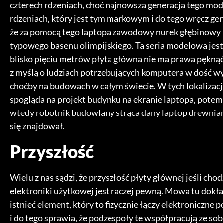
czterech rdzeniach, choć najnowsza generacja tego mo
rdzeniach, który jest tym markowym i do tego wręcz gen
że za pomocą tego laptopa zawodowy nurek głębinowy moż
typowego basenu olimpijskiego. Ta seria modelowa jest
blisko pięciu metrów płyta główna nie ma prawa pęknąć 
z myślą o ludziach potrzebujących komputera w dość w
choćby na budowach w całym świecie. W tych lokalizacja
spogląda na projekt budynku na ekranie laptopa, potem 
wtedy robotnik budowlany strąca dany laptop drewnianą 
się znajdował.
Przyszłość
Wielu z nas sądzi, że przyszłość płyty głównej jeśli cho
elektroniki użytkowej jest raczej pewną. Mowa tu dokła
istnieć element, który to fizycznie łączy elektroniczn
i do tego sprawia, że podzespoły te współpracują ze 