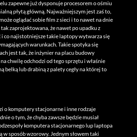
delu zapewne już dysponuje procesorem o ośmiu
ialną płytą główną. Najważniejszym jest zaś to,
e oglądać sobie film z sieci i to nawet na dnie
 tak zaprojektowana, że nawet po upadku z
i co najistotniejsze takie laptopy wytwarza się
ymagających warunkach. Takie spotyka się
ch jest tak, że inżynier na placu budowy
na chwilę odchodzi od tego sprzętu i właśnie
belką lub drabiną z palety cegły na której to
dzi o komputery stacjonarne i inne rodzaje
dnie o tym, że chyba zawsze będzie musiał
e podzespoły komputera stacjonarnego lup laptopa
sobą w sposób wzorowy. Jednym słowem taki