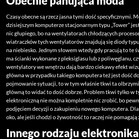
Obecnie panująca moda
Czasy obecne są rzecz jasna tymi dość specyficznymi. 
dzisiejszym komputerze stacjonarnym typu „Tower” jes
nic głupiego, bo na wentylatorach chłodzących procesor 
wiatraczków tych wentylatorów znajdują się diody typu 
na niebiesko. Jednym słowem wtedy gdy pracują to te ś
ma ścianki wykonane z pleksiglasu lub z poliwęglanu, cz
wentylatory we wnętrzu dają bardzo ciekawy efekt wizu
główna w przypadku takiego komputera też jest dość dob
pojmowanie sytuacji, to w tym właśnie tkwi ta olbrzymia 
główną to widać to dość dobrze. Problem tkwi tylko w t
elektroniczną nie można kompletnie nic zrobić, bo pew
podjęciem decyzji o zakupieniu nowego komputera. Dlat
oko, ale jeśli chodzi o żywotność to raczej nie pomagają 
Innego rodzaju elektronik