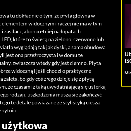
Mowa tu dokładnie o tym, że płyta główna w
t elementem widocznym i raczej nie ma w tym
i zasilacz, a konkretniej na łopatach
LED, które to świecą na zielono, czerwono lub
wiatła wyglądają tak jak dyski, a sama obudowa
Ub
yli jest ona przeźroczysta i w domu te
IS
alny, zwłaszcza wtedy gdy jest ciemno. Płyta
rze widoczną i jeśli chodzi o praktyczne
Mic
zaleta, bo gdy coś złego dzieje się z płytą
ym, że czasami z taką uwydatniającą się usterką
nego rodzaju uszkodzenia muszą się zakończyć
ego te detale powiązane ze stylistyką cieszą
zbytnio.
a użytkowa