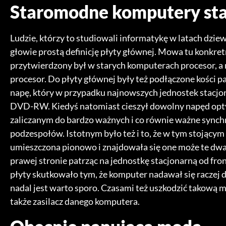
Staromodne komputery st
Ludzie, którzy to studiowali informatykę w latach dzi
głowie prostą definicję płyty głównej. Mowa tu konkretn
przytwierdzony był w starych komputerach procesor, a
procesor. Do płyty głównej były też podłączone kości p
napę, który w przypadku najnowszych jednostek stacjo
DVD-RW. Kiedyś natomiast cieszył dowolny napęd opt
zaliczanym do bardzo ważnych i co równie ważne synch
podzespołów. Istotnym było też i to, że w tym stojący
umieszczona pionowo i znajdowała się one może te dwa
prawej stronie patrząc na jednostkę stacjonarną od fro
płyty skutkowało tym, że komputer nadawał się raczej d
nadal jest warto sporo. Czasami też uszkodzić takową mó
także zasilacz danego komputera.