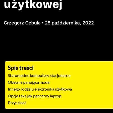
użytkowej
Grzegorz Cebula
25 października, 2022
Spis treści
Staromodne komputery stacjonarne
Obecnie panująca moda
Innego rodzaju elektronika użytkowa
Opcja taka jak pancerny laptop
Przyszłość