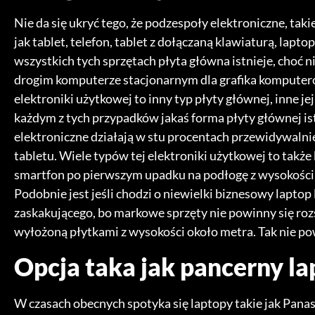
Nie da się ukryć tego, że podzespoły elektroniczne, taki
jak tablet, telefon, tablet z dołączaną klawiaturą, lapt
wszystkich tych sprzętach płyta główna istnieje, choć n
drogim komputerze stacjonarnym dla grafika kompute
elektroniki użytkowej to inny typ płyty głównej, inne jej
każdym z tych przypadków jakaś forma płyty głównej istn
elektroniczne działają w stu procentach przewidywalni
tabletu. Wiele typów tej elektroniki użytkowej to także
smartfon po pierwszym upadku na podłogę z wysokości 
Podobnie jest jeśli chodzi o niewielki biznesowy laptop 
zaskakującego, bo markowe sprzęty nie powinny się r
wyłożoną płytkami z wysokości około metra. Tak nie pow
Opcja taka jak pancerny la
W czasach obecnych spotyka się laptopy takie jak Panas