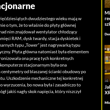
acjonarne
Mi
re
ewięćdziesiątych dwudziestego wieku mają w
sz
ie o tym, że to właśnie do płyty głównej
 nad nim znajdował wentylator chłodzący
Dom
amięci RAM, dysk twardy, stacja dyskietek i
narnych typu „Tower” jest nagrywarką typu
yczny. Płyta główna natomiast była elementem
ronizowała ona pracę tych konkretnych
m komputerze stacjonarnym była ona
 centymetry od blaszanej ścianki obudowy po
ntu. Uszkodzenie mechaniczne tej konkretnej
o wyrzucenia, bo nowa była i zasadniczo to
Ja
gł jakiś nagły skok napięcia, który niszczył
XR
Mic