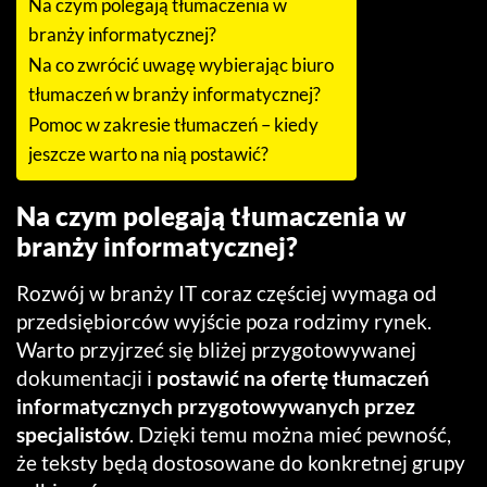
Na czym polegają tłumaczenia w
branży informatycznej?
Na co zwrócić uwagę wybierając biuro
tłumaczeń w branży informatycznej?
Pomoc w zakresie tłumaczeń – kiedy
jeszcze warto na nią postawić?
Na czym polegają tłumaczenia w
branży informatycznej?
Rozwój w branży IT coraz częściej wymaga od
przedsiębiorców wyjście poza rodzimy rynek.
Warto przyjrzeć się bliżej przygotowywanej
dokumentacji i
postawić na ofertę tłumaczeń
informatycznych przygotowywanych przez
specjalistów
. Dzięki temu można mieć pewność,
że teksty będą dostosowane do konkretnej grupy