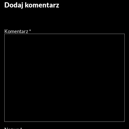
Dodaj komentarz
Twój adres email nie zostanie opublikowany.
Wymagane
pola są oznaczone
*
Komentarz
*