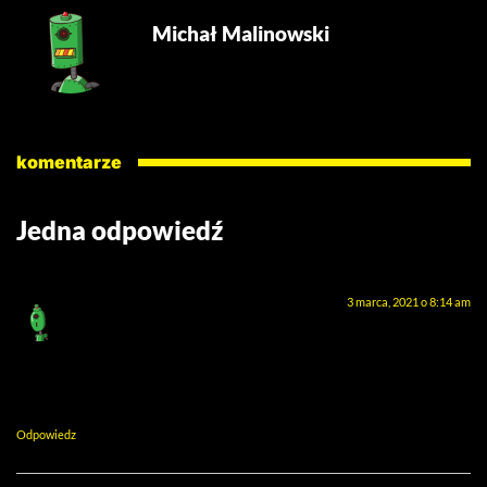
Michał Malinowski
komentarze
Jedna odpowiedź
Bienqiu
pisze:
3 marca, 2021 o 8:14 am
Używałem tej aplikacji przez długi czas i nawet gry takie Raid
Shadow Legends i Asphalt 8 chodziły bez przycięć. Xiaomi
Redmi Note 8 Pro.
Odpowiedz