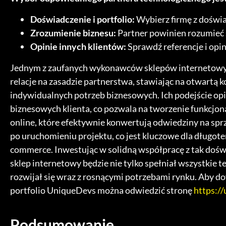
Doświadczenie i portfolio:
Wybierz firmę z doświ
Zrozumienie biznesu:
Partner powinien rozumieć s
Opinie innych klientów:
Sprawdź referencje i opin
Jednym z zaufanych wykonawców sklepów internetowych
relacje na zasadzie partnerstwa, stawiając na otwartą
indywidualnych potrzeb biznesowych. Ich podejście opi
biznesowych klienta, co pozwala na tworzenie funkcjo
online, które efektywnie konwertują odwiedziny na sp
po uruchomieniu projektu, co jest kluczowe dla długot
commerce. Inwestując w solidną współpracę z tak dośw
sklep internetowy będzie nie tylko spełniał wszystkie 
rozwijał się wraz z rosnącymi potrzebami rynku. Aby dow
portfolio UniqueDevs można odwiedzić stronę
https:/
Podsumowanie