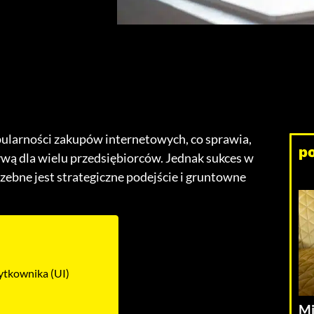
pularności zakupów internetowych, co sprawia,
p
ywą dla wielu przedsiębiorców. Jednak sukces w
rzebne jest strategiczne podejście i gruntowne
ytkownika (UI)
Mi