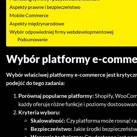
Aspekty prawne i bezpieczeństwo
Mobile Commerce
Aspekty międzynarodowe
Wybór odpowiedniej firmy webdevelopmentowej
Podsumowanie
Wybór platformy e-comme
Wybór właściwej platformy e-commerce jest krytyczny
podejść do tego zadania:
Porównaj popularne platformy:
Shopify, WooComme
każdy oferuje różne funkcje i poziomy dostosowan
Kryteria wyboru:
Skalowalność:
Czy platforma może rosnąć r
Bezpieczeństwo:
Jakie środki bezpieczeńst
Wsparcie techniczne:
Czy dostępna jest pom