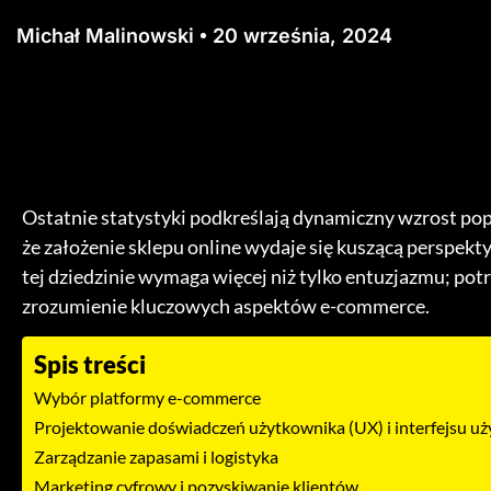
Michał Malinowski
20 września, 2024
Ostatnie statystyki podkreślają dynamiczny wzrost po
że założenie sklepu online wydaje się kuszącą perspekt
tej dziedzinie wymaga więcej niż tylko entuzjazmu; pot
zrozumienie kluczowych aspektów e-commerce.
Spis treści
Wybór platformy e-commerce
Projektowanie doświadczeń użytkownika (UX) i interfejsu uż
Zarządzanie zapasami i logistyka
Marketing cyfrowy i pozyskiwanie klientów