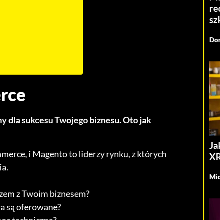
re
sz
Dom
rce
 dla sukcesu Twojego biznesu. Oto jak
Ja
rce, i Magento to liderzy rynku, z których
XR
ia.
Mic
azem z Twoim biznesem?
wa są oferowane?
oc techniczna?