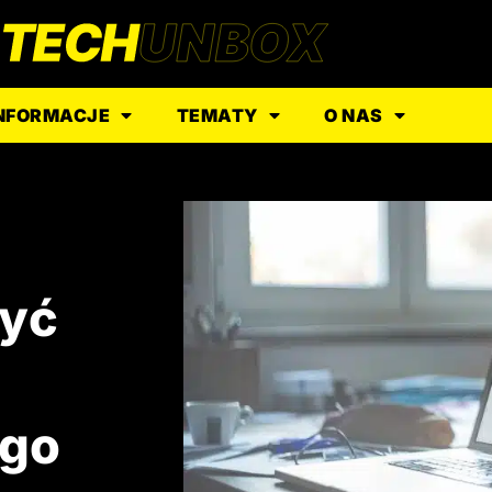
NFORMACJE
TEMATY
O NAS
żyć
ego