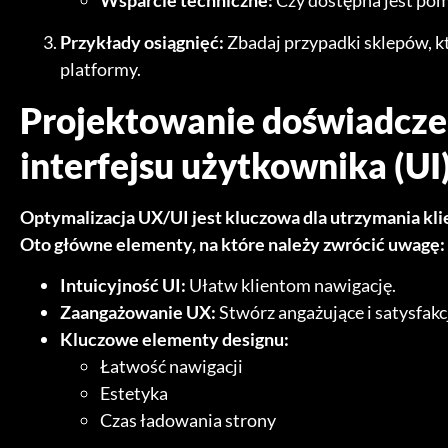
Przykłady osiągnięć:
Zbadaj przypadki sklepów, kt
platformy.
Projektowanie doświadcze
interfejsu użytkownika (UI
Optymalizacja UX/UI jest kluczowa dla utrzymania kl
Oto główne elementy, na które należy zwrócić uwagę:
Intuicyjność UI:
Ułatw klientom nawigację.
Zaangażowanie UX:
Stwórz angażujące i satysfak
Kluczowe elementy designu:
Łatwość nawigacji
Estetyka
Czas ładowania strony