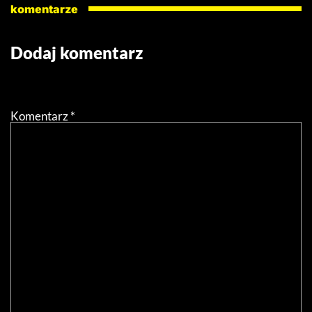
komentarze
Dodaj komentarz
Twój adres email nie zostanie opublikowany.
Wymagane
pola są oznaczone
*
Komentarz
*