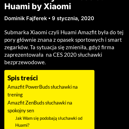
Huami by Xiaomi
Dominik Fajferek
9 stycznia, 2020
Submarka Xiaomi czyli Huami Amazfit była do tej
pory głównie znana z opasek sportowych i smart
zegarków. Ta sytuacja się zmieniła, gdyż firma
zaprezentowała na CES 2020 słuchawki
bezprzewodowe.
Spis treści
Amazfit PowerBuds słuchawki na
trening
Amazfit ZenBuds słuchawki na
spokojny sen
Jak Wam się podobają słuchawki od
Huami?