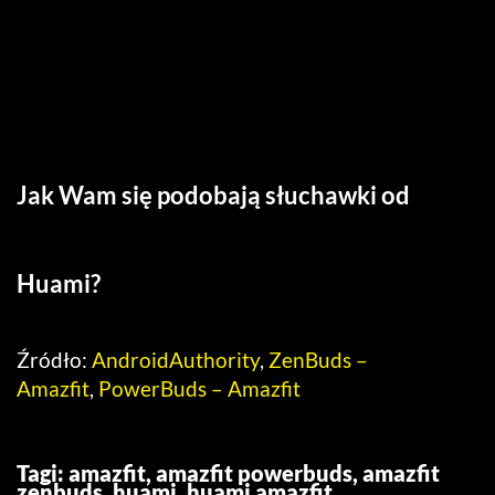
Jak Wam się podobają słuchawki od
Huami?
Źródło:
AndroidAuthority
,
ZenBuds –
Amazfit
,
PowerBuds – Amazfit
Tagi:
amazfit
,
amazfit powerbuds
,
amazfit
zenbuds
,
huami
,
huami amazfit