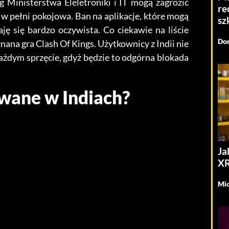
g Ministerstwa Eleletroniki i IT mogą zagrozić
re
w pełni pokojowa. Ban na aplikacje, które mogą
sz
ę się bardzo oczywista. Co ciekawie na liście
Dom
 znana gra Clash Of Kings. Użytkownicy z Indii nie
każdym sprzęcie, gdyż będzie to odgórna blokada
owane w Indiach?
Ja
XR
Mic