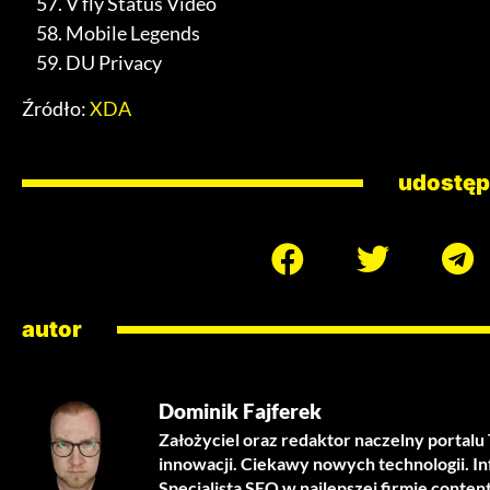
V fly Status Video
Mobile Legends
DU Privacy
Źródło:
XDA
udostęp
autor
Dominik Fajferek
Założyciel oraz redaktor naczelny portal
innowacji. Ciekawy nowych technologii. I
Specjalista SEO w najlepszej firmie conten