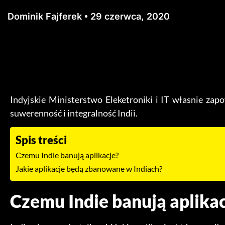
Dominik Fajferek
29 czerwca, 2020
Indyjskie Ministerstwo Eleketroniki i IT własnie zapo
suwerenność i integralność Indii.
Spis treści
Czemu Indie banują aplikacje?
Jakie aplikacje będą zbanowane w Indiach?
Czemu Indie banują aplikac