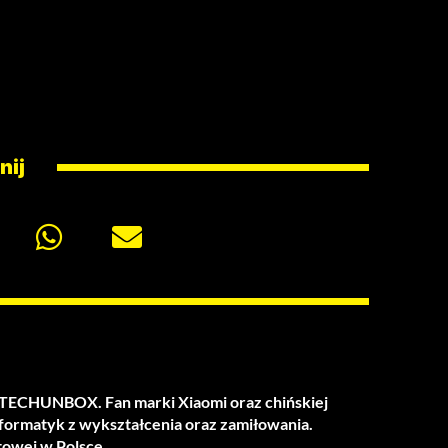
nij
u TECHUNBOX. Fan marki Xiaomi oraz chińskiej
nformatyk z wykształcenia oraz zamiłowania.
towej w Polsce.