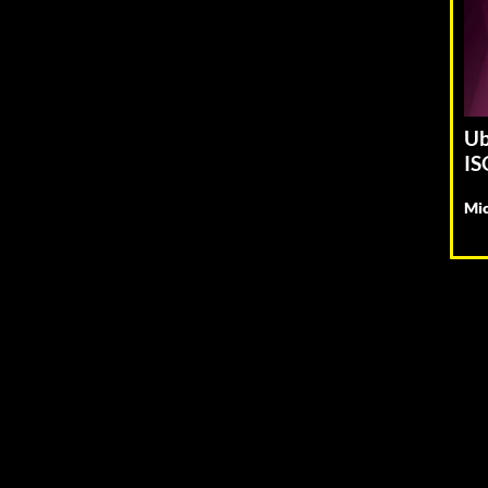
Ub
IS
Mic