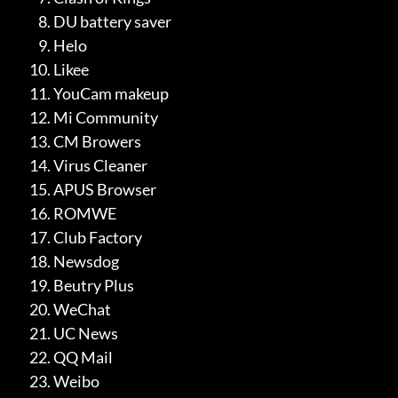
DU battery saver
Helo
Likee
YouCam makeup
Mi Community
CM Browers
Virus Cleaner
APUS Browser
ROMWE
Club Factory
Newsdog
Beutry Plus
WeChat
UC News
QQ Mail
Weibo