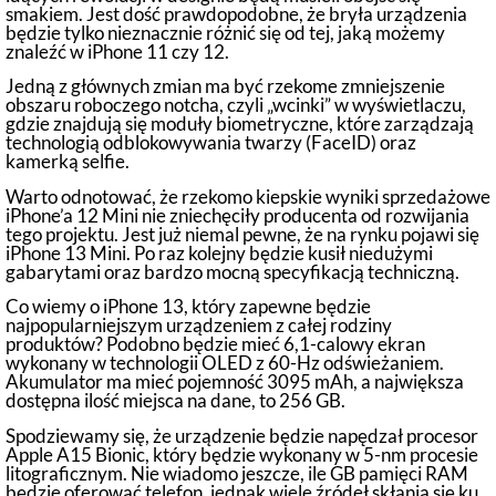
smakiem. Jest dość prawdopodobne, że bryła urządzenia
będzie tylko nieznacznie różnić się od tej, jaką możemy
znaleźć w iPhone 11 czy 12.
Jedną z głównych zmian ma być rzekome zmniejszenie
obszaru roboczego notcha, czyli „wcinki” w wyświetlaczu,
gdzie znajdują się moduły biometryczne, które zarządzają
technologią odblokowywania twarzy (FaceID) oraz
kamerką selfie.
Warto odnotować, że rzekomo kiepskie wyniki sprzedażowe
iPhone’a 12 Mini nie zniechęciły producenta od rozwijania
tego projektu. Jest już niemal pewne, że na rynku pojawi się
iPhone 13 Mini. Po raz kolejny będzie kusił niedużymi
gabarytami oraz bardzo mocną specyfikacją techniczną.
Co wiemy o iPhone 13, który zapewne będzie
najpopularniejszym urządzeniem z całej rodziny
produktów? Podobno będzie mieć 6,1-calowy ekran
wykonany w technologii OLED z 60-Hz odświeżaniem.
Akumulator ma mieć pojemność 3095 mAh, a największa
dostępna ilość miejsca na dane, to 256 GB.
Spodziewamy się, że urządzenie będzie napędzał procesor
Apple A15 Bionic, który będzie wykonany w 5-nm procesie
litograficznym. Nie wiadomo jeszcze, ile GB pamięci RAM
będzie oferować telefon, jednak wiele źródeł skłania się ku