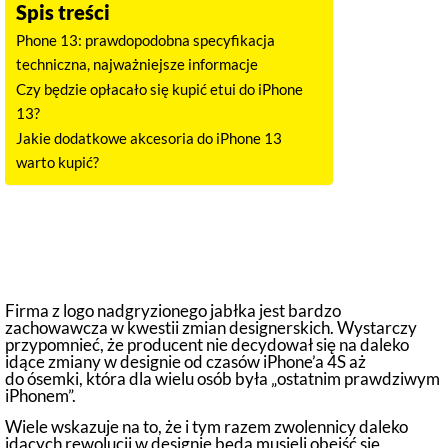
Spis treści
Phone 13: prawdopodobna specyfikacja
techniczna, najważniejsze informacje
Czy będzie opłacało się kupić etui do iPhone
13?
Jakie dodatkowe akcesoria do iPhone 13
warto kupić?
Phone 13: prawdopodobna
specyfikacja techniczna, najważniejsze
informacje
Firma z logo nadgryzionego jabłka jest bardzo
zachowawcza w kwestii zmian designerskich. Wystarczy
przypomnieć, że producent nie decydował się na daleko
idące zmiany w designie od czasów iPhone’a 4S aż
do ósemki, która dla wielu osób była „ostatnim prawdziwym
iPhonem”.
Wiele wskazuje na to, że i tym razem zwolennicy daleko
idących rewolucji w designie będą musieli obejść się