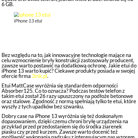
6 GB.
iPhone 13 etui
Czy będzie opłacało się kupić etui do
iPhone 13?
Bez względu na to, jak innowacyjne technologie mające na
celu wzmocnienie bryły konstrukcji zastosowały producent,
zawsze warto postawić na dodatkową ochronę. Jakie etui do
iPhone 13 warto kupić? Ciekawe produkty posiada w swojej
ofercie firma
3mk.pl
.
Etui MattCase wyróżnia się standardem odporności
Absorber125. Co to oznacza? Podczas testów telefon z
takim etui został 26 razy upuszczony na podłoże betonowe
oraz stalowe. Zgodność z normą spełniają tylko te etui, które
wyszły z tych upadków bez szwanku.
Dobry case na iPhone 13 wyróżnia się też doskonałym
dopasowaniem, dzięki czemu chroni bryłę urządzenia na
przykład przed przedostaniem się do środka ziarenek
piasku czy przed kurzem. Zawsze warto docenić też
możliwość wykonania nadruku z interesującym nas wzorem,