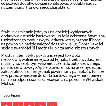
co pozwoli dodatkowo spersonalizować produkt i nadać
naszemu smartfonowi nieco charakteru.
Jakie dodatkowe akcesoria do iPhone
13 warto kupić?
Stale i niezmiennie jednym z najczęściej wybieranych
dodatków jest szkło hartowane lub folia ochronna. Wymiana
uszkodzonego modułu wyświetlacza w trzynastym iPhone
na pewno nie będzie należeć do tanich usług. Dobrej jakości
szkło o twardości 9H można kupić za mniej niż sto złotych.
Prosta matematyka pokazuje, że jest to kwota
nieporównywalnie mniejsza od tej, jaką trzeba wydać, jeśli
musimy iść ze zbitym wyświetlaczem do autoryzowanego
punktu serwisowego Apple. Zawsze można przemyśleć też
zakup folii ochronnej, jednak powinniśmy pamiętać o tym, że
— w przeciwieństwie do szkła hartowanego — nie zapewni
nam ono odporności na zarysowania na poziomie 9H w skali
Mohsa.
udostępnij