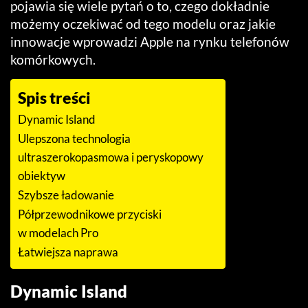
pojawia się wiele pytań o to, czego dokładnie
możemy oczekiwać od tego modelu oraz jakie
innowacje wprowadzi Apple na rynku telefonów
komórkowych.
Spis treści
Dynamic Island
Ulepszona technologia
ultraszerokopasmowa i peryskopowy
obiektyw
Szybsze ładowanie
Półprzewodnikowe przyciski
w modelach Pro
Łatwiejsza naprawa
Dynamic Island