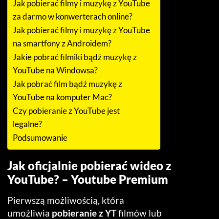
Jak pobierać filmy i muzykę z YouTube
za darmo w konwerterach online?
Jak pobierać filmy i muzykę z YouTube
na smartfony z Androidem?
Jakie pobrać filmiki bądź muzykę z
YouTube na Windowsa?
Jak pobrać film bądź muzykę z
YouTube na komputer Mac?
Czy pobieranie z YouTube jest
legalne?
Podsumowanie
Jak oficjalnie pobierać wideo z
YouTube? – Youtube Premium
Pierwszą możliwością, która
umożliwia
pobieranie z YT
filmów lub