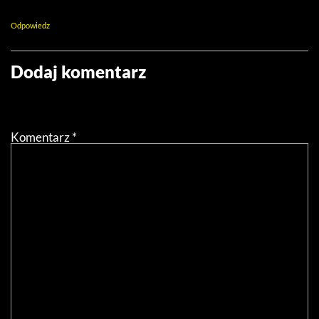
Ciekawy artykuł
Odpowiedz
Dodaj komentarz
Twój adres email nie zostanie opublikowany.
Wymagane
pola są oznaczone
*
Komentarz
*