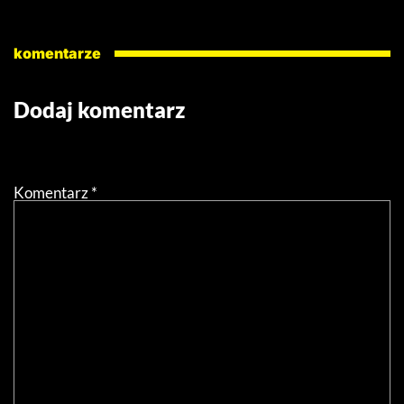
komentarze
Dodaj komentarz
Twój adres email nie zostanie opublikowany.
Wymagane
pola są oznaczone
*
Komentarz
*