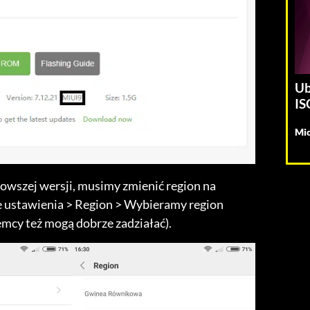
Ub
IS
Mic
owszej wersji, musimy zmienić region na
 ustawienia > Region > Wybieramy region
emcy też mogą dobrze zadziałać).