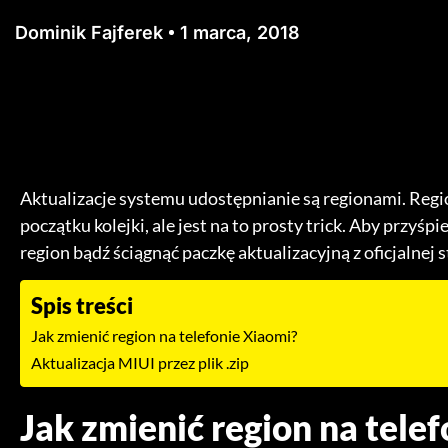
Dominik Fajferek
1 marca, 2018
Aktualizacje systemu udostępnianie są regionami. Regi
początku kolejki, ale jest na to prosty trick. Aby przyś
region bądź ściągnąć paczkę aktualizacyjną z oficjalnej 
Spis treści
Jak zmienić region na telefonie Xiaomi?
Aktualizacja MIUI przez plik .zip
Jak zmienić region na tele