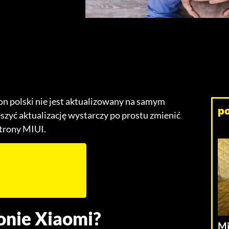
on polski nie jest aktualizowany na samym
p
pieszyć aktualizację wystarczy po prostu zmienić
strony MIUI.
fonie Xiaomi?
Mi