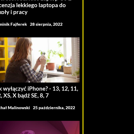
cenzja lekkiego laptopa do
koły i pracy
inik Fajferek
28 sierpnia, 2022
k wyłączyć iPhone? - 13, 12, 11,
, XS, X bądź SE, 8, 7
hał Malinowski
25 października, 2022