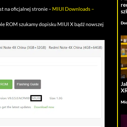
re
 na oficjalnej stronie –
MIUI Downloads –
sz
Dom
able ROM szukamy dopisku MIUI X bądź nowszej
Ja
XR
Mic