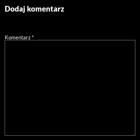
Dodaj komentarz
Twój adres email nie zostanie opublikowany.
Wymagane
pola są oznaczone
*
Komentarz
*