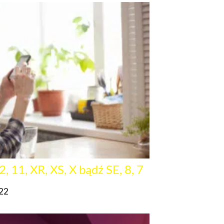
, 11, XR, XS, X bądź SE, 8, 7
022