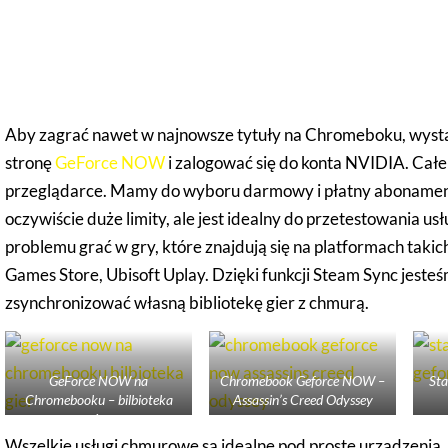
Jak odpalić NVIDIA GeFor
Chromebooku?
Aby zagrać nawet w najnowsze tytuły na Chromeboku, wysta
stronę
GeForce NOW
i zalogować się do konta NVIDIA. Całe
przeglądarce. Mamy do wyboru darmowy i płatny aboname
oczywiście duże limity, ale jest idealny do przetestowania us
problemu grać w gry, które znajdują się na platformach takich
Games Store, Ubisoft Uplay. Dzięki funkcji Steam Sync jeste
zsynchronizować własną bibliotekę gier z chmurą.
GeForce NOW na
Chromebook Geforce NOW –
Sta
Chromebooku – bilbioteka
Assassin’s Creed Odyssey
gier
Wszelkie usługi chmurowe są idealne pod proste urządzenia, 