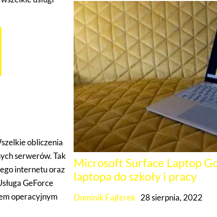
ooku
zelkie obliczenia
nych serwerów. Tak
Microsoft Surface Laptop Go
ego internetu oraz
laptopa do szkoły i pracy
 Usługa GeForce
stem operacyjnym
Dominik Fajferek
28 sierpnia, 2022