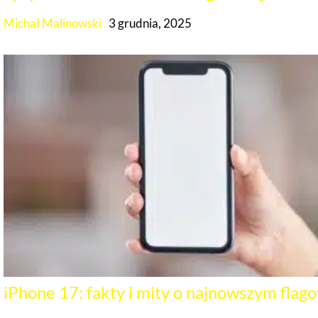
Michał Malinowski
3 grudnia, 2025
iPhone 17: fakty i mity o najnowszym flag