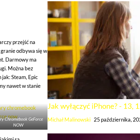
ce NOW na
rczy przejść na
 granie odbywa się w
nt. Darmowy ma
ługi. Można bez
 jak: Steam, Epic
śmy nawet w stanie
Jak wyłączyć iPhone? - 13, 12
Michał Malinowski
25 października, 2
ry Chromebook GeForce
NOW
jakimi są