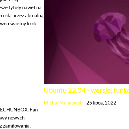
ze tytuły nawet na
osła przez aktualną
pewno świetny krok
Ubuntu 22.04 - wersje, funkc
Michał Malinowski
25 lipca, 2022
lu TECHUNBOX. Fan
ekawy nowych
az zamiłowania.