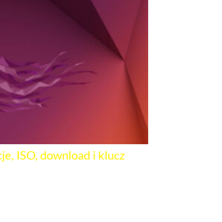
je, ISO, download i klucz