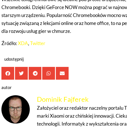
Chromebooki. Dzięki GeForce NOW można pograć w najnows
starszym urządzeniu. Popularność Chromebooków mocno wzr
sytuację związaną z lekcjami online oraz home office, to na 
dla rozwoju usług gier w chmurze.
Źródło:
XDA
,
Twitter
udostępnij
autor
Dominik Fajferek
Założyciel oraz redaktor naczelny porta
marki Xiaomi oraz chińskiej innowacji. Ci
technologii. Informatyk z wykształcenia or