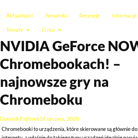
Aktualności
Poradniki
Recenzje
Informacje
Tematy
O nas
NVIDIA GeForce NOW
Chromebookach! –
najnowsze gry na
Chromeboku
Dominik Fajferek
18 sierpnia, 2020
Chromebooki to urządzenia, które skierowane są głównie do 
internetu, a właśnie do takiego typu urządzeń idealnie pasują