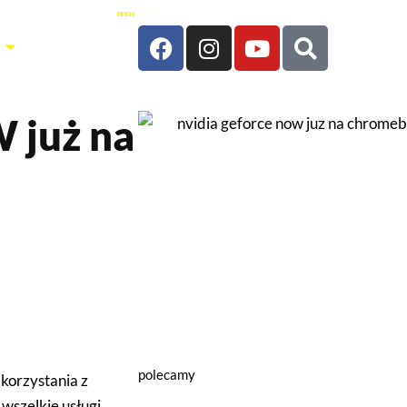
 już na
polecamy
korzystania z
 wszelkie usługi