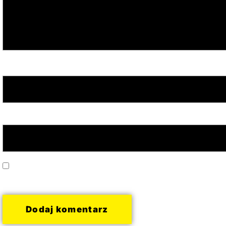
Nazwa
*
Adres email
*
Zapamiętaj moje dane w tej przeglądarce podczas pisania ko