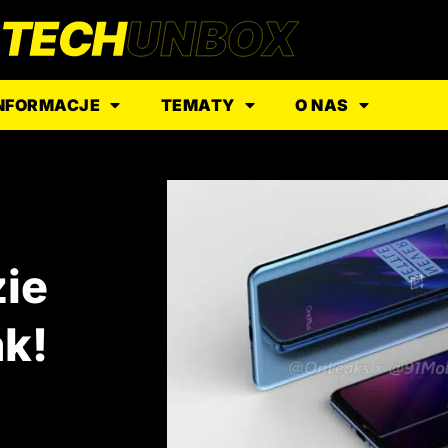
NFORMACJE
TEMATY
O NAS
zie
ak!