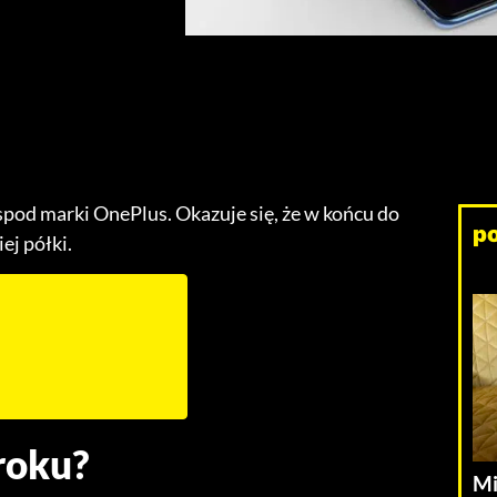
pod marki OnePlus. Okazuje się, że w końcu do
p
ej półki.
 roku?
Mi