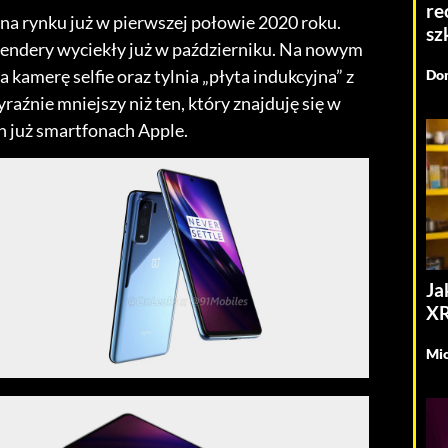
re
na rynku już w pierwszej połowie 2020 roku.
sz
 rendery wyciekły już w październiku. Na nowym
a kamerę selfie oraz tylnia „płyta indukcyjna” z
Dom
raźnie mniejszy niż ten, który znajduję się w
już smartfonach Apple.
Ja
XR
Mic