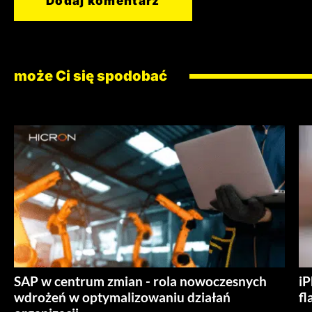
może Ci się spodobać
SAP w centrum zmian - rola nowoczesnych
iP
wdrożeń w optymalizowaniu działań
fl