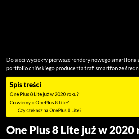
Do sieci wyciekły pierwsze rendery nowego smartfona s
portfolio chińskiego producenta trafi smartfon ze średni
Spis treści
One Plus 8 Lite już w 2020 roku?
Co wiemy o OnePlus 8 Lite?
Czy czekasz na OnePlus 8 Lite?
One Plus 8 Lite już w 2020