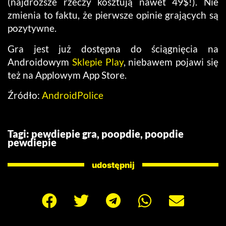
(najdroższe rzeczy kosztują nawet 49$!). Nie
zmienia to faktu, że pierwsze opinie grających są
pozytywne.
Gra jest już dostępna do ściągnięcia na
Androidowym
Sklepie Play
, niebawem pojawi się
też na Applowym App Store.
Źródło:
AndroidPolice
Tagi:
pewdiepie gra
,
poopdie
,
poopdie
pewdiepie
udostępnij