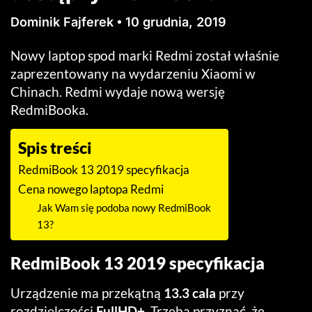
Dominik Fajferek
10 grudnia, 2019
Nowy laptop spod marki Redmi został właśnie
zaprezentowany na wydarzeniu Xiaomi w
Chinach. Redmi wydaje nową wersję
RedmiBooka.
Spis treści
RedmiBook 13 2019 specyfikacja
Cena nowego laptopa Redmi
Jak Wam się podoba nowy RedmiBook
13?
RedmiBook 13 2019 specyfikacja
Urządzenie ma przekątną
13.3 cala
przy
rozdzielczości
FullHD+
. Trzeba przyznać, że