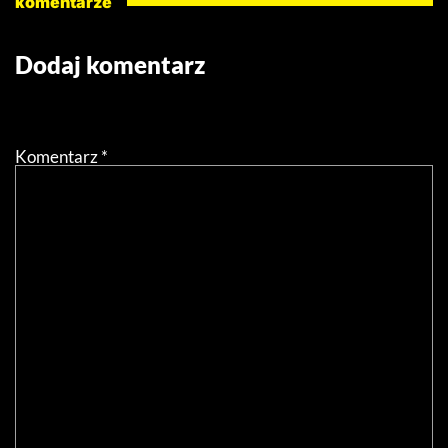
komentarze
Dodaj komentarz
Twój adres email nie zostanie opublikowany.
Wymagane
pola są oznaczone
*
Komentarz
*