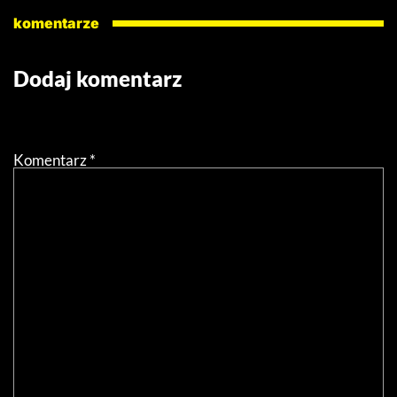
komentarze
Dodaj komentarz
Twój adres email nie zostanie opublikowany.
Wymagane
pola są oznaczone
*
Komentarz
*