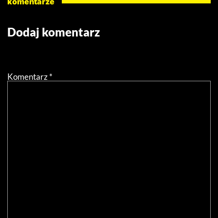
komentarze
Dodaj komentarz
Twój adres email nie zostanie opublikowany.
Wymagane
pola są oznaczone
*
Komentarz
*