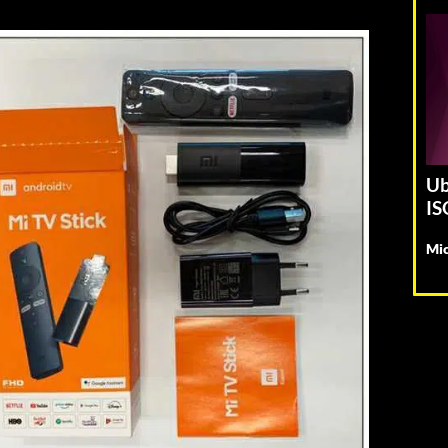
Ub
IS
Mic