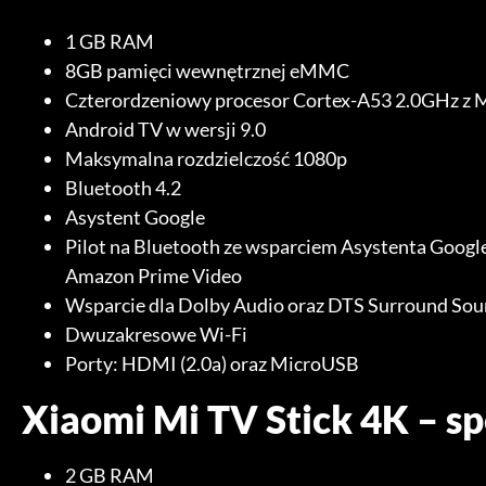
1 GB RAM
8GB pamięci wewnętrznej eMMC
Czterordzeniowy procesor Cortex-A53 2.0GHz z 
Android TV w wersji 9.0
Maksymalna rozdzielczość 1080p
Bluetooth 4.2
Asystent Google
Pilot na Bluetooth ze wsparciem Asystenta Googl
Amazon Prime Video
Wsparcie dla Dolby Audio oraz DTS Surround So
Dwuzakresowe Wi-Fi
Porty: HDMI (2.0a) oraz MicroUSB
Xiaomi Mi TV Stick 4K – sp
2 GB RAM