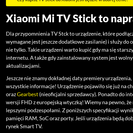
Xiaomi Mi TV Stick to nap
Dla przypomnienia TV Stck to urządzenie, które podłą
wymagane jest jeszcze dodatkowe zasilanie) i służy do o
nie tylko. Takie urządzeni warto kupić gdy ma się starsz
internetu. A także gdy zainstalowany system jest wolny
aktualizacjami.
Jeszcze nie znamy dokładnej daty premiery urządzenia, a
wszystkie informacje! Urządzenie pojawiło się już na 
oraz
Gearbest
(nieoficjalni sprzedawcy). Ponadto do in
wersji FHD z europejską wtyczką! Wiemy na pewno, że n
lepszymi podzespołami. Z poniższych specyfikacji wynik
pamięci RAM, SoC oraz porty. Jeśli urządzenia będą 
rynek Smart TV.