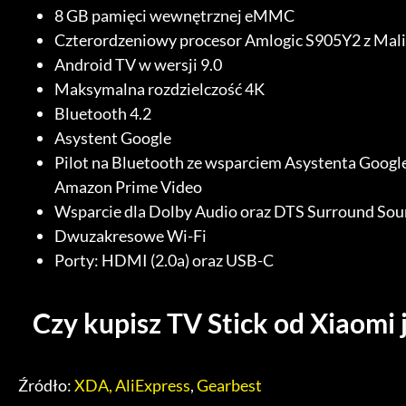
8 GB pamięci wewnętrznej eMMC
Czterordzeniowy procesor Amlogic S905Y2 z Ma
Android TV w wersji 9.0
Maksymalna rozdzielczość 4K
Bluetooth 4.2
Asystent Google
Pilot na Bluetooth ze wsparciem Asystenta Googl
Amazon Prime Video
Wsparcie dla Dolby Audio oraz DTS Surround So
Dwuzakresowe Wi-Fi
Porty: HDMI (2.0a) oraz USB-C
Czy kupisz TV Stick od Xiaomi j
Źródło:
XDA,
AliExpress
,
Gearbest