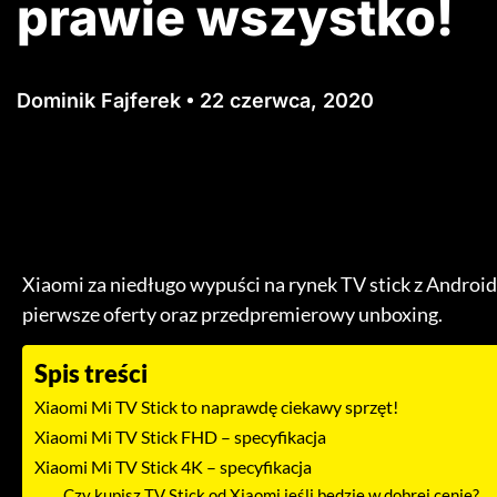
prawie wszystko!
Dominik Fajferek
22 czerwca, 2020
Xiaomi za niedługo wypuści na rynek TV stick z Android 
pierwsze oferty oraz przedpremierowy unboxing.
Spis treści
Xiaomi Mi TV Stick to naprawdę ciekawy sprzęt!
Xiaomi Mi TV Stick FHD – specyfikacja
Xiaomi Mi TV Stick 4K – specyfikacja
Czy kupisz TV Stick od Xiaomi jeśli będzie w dobrej cenie?