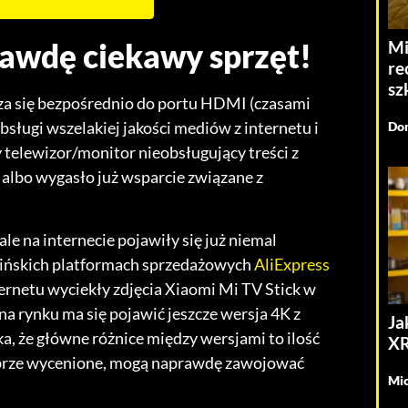
Mi
rawdę ciekawy sprzęt!
re
sz
cza się bezpośrednio do portu HDMI (czasami
bsługi wszelakiej jakości mediów z internetu i
Dom
y telewizor/monitor nieobsługujący treści z
 albo wygasło już wsparcie związane z
le na internecie pojawiły się już niemal
chińskich platformach sprzedażowych
AliExpress
ternetu wyciekły zdjęcia Xiaomi Mi TV Stick w
a rynku ma się pojawić jeszcze wersja 4K z
Ja
a, że główne różnice między wersjami to ilość
XR
dobrze wycenione, mogą naprawdę zawojować
Mic