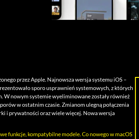
zonego przez Apple. Najnowsza wersja systemu iOS –
zaprezentowało sporo usprawnień systemowych, z których
h. W nowym systemie wyeliminowane zostały również
 sporów w ostatnim czasie. Zmianom ulegną połączenia
i i prywatności oraz wiele więcej. Nowa wersja
owe funkcje, kompatybilne modele. Co nowego w macOS