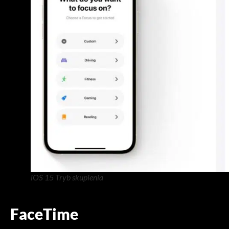
iOS 15 Tryb skupienia
FaceTime