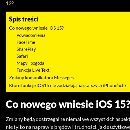
12?
Spis treści
Co nowego wniesie iOS 15?
Powiadomienia
FaceTime
SharePlay
Safari
Mapy i pogoda
Funkcja Live Text
Zmiany komunikatora Messeges
Które funkcje iOS15 nie zadziałają na starszych iPhone’ach?
Co nowego wniesie iOS 15
Zmiany będą dostrzegalne niemal we wszystkich aspekta
nie tylko na naprawie błędów i trudności, jakie użytkow