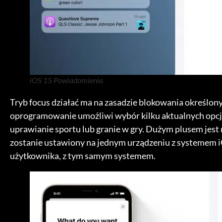
iOS 15 Powiadomienia
Tryb focus działać ma na zasadzie blokowania określ
oprogramowanie umożliwi wybór kilku aktualnych opcji
uprawianie sportu lub granie w gry. Dużym plusem jest
zostanie ustawiony na jednym urządzeniu z systemem i
użytkownika, z tym samym systemem.