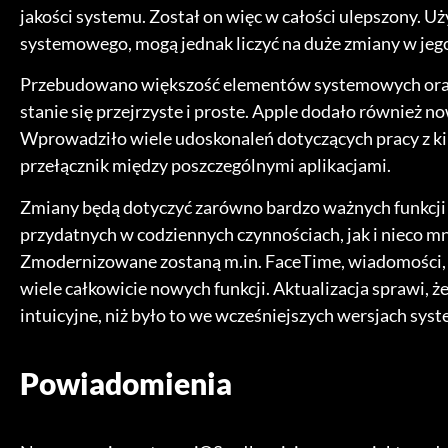
jakości systemu. Został on więc w całości ulepszony. U
systemowego, mogą jednak liczyć na duże zmiany w jeg
Przebudowano większość elementów systemowych oraz d
stanie się przejrzyste i proste. Apple dodało również 
Wprowadziło wiele udoskonaleń dotyczących pracy z kil
przełącznik między poszczególnymi aplikacjami.
Zmiany będą dotyczyć zarówno bardzo ważnych funkcji –
przydatnych w codziennych czynnościach, jak i nieco mn
Zmodernizowane zostaną m.in. FaceTime, wiadomości, 
wiele całkowicie nowych funkcji. Aktualizacja sprawi, że
intuicyjne, niż było to we wcześniejszych wersjach sys
Powiadomienia