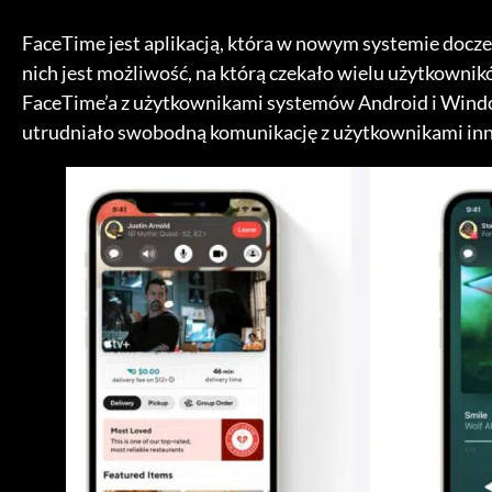
FaceTime jest aplikacją, która w nowym systemie docze
nich jest możliwość, na którą czekało wielu użytkownik
FaceTime’a z użytkownikami systemów Android i Windo
utrudniało swobodną komunikację z użytkownikami in