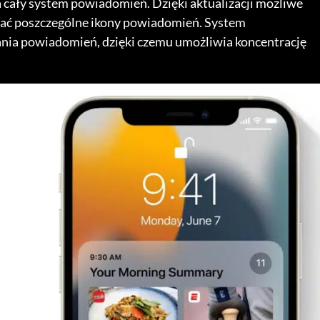
cały system powiadomień. Dzięki aktualizacji możliwe
szać poszczególne ikony powiadomień. System
wania powiadomień, dzięki czemu umożliwia koncentrację