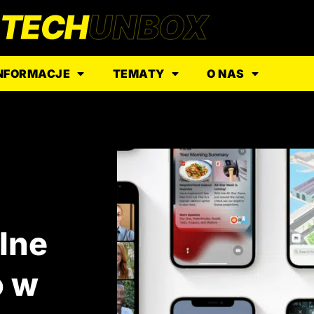
NFORMACJE
TEMATY
O NAS
lne
o w