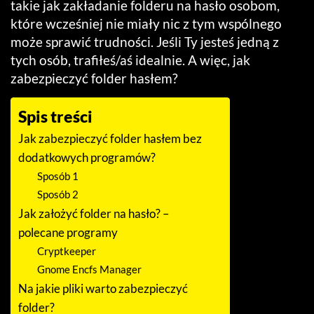
takie jak zakładanie folderu na hasło osobom,
które wcześniej nie miały nic z tym wspólnego
może sprawić trudności. Jeśli Ty jesteś jedną z
tych osób, trafiłeś/aś idealnie. A więc, jak
zabezpieczyć folder hasłem?
Spis treści
Jak zabezpieczyć folder hasłem bez
dodatkowych programów?
Sposób 1
Sposób 2
Jak założyć folder na hasło? –
polecane programy
Cryptkeeper
Gnome Encfs Manager
Na jakie pliki warto zabezpieczyć
folder?