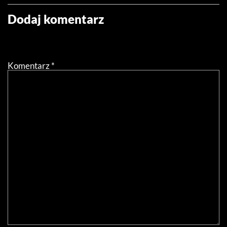
Dodaj komentarz
Twój adres email nie zostanie opublikowany.
Wymagane
pola są oznaczone
*
Komentarz
*