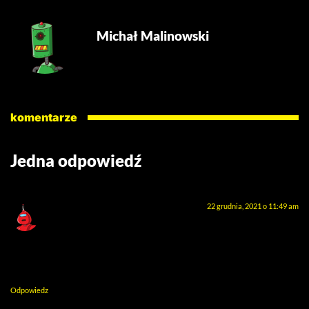
Michał Malinowski
komentarze
Jedna odpowiedź
Pitt
pisze:
22 grudnia, 2021 o 11:49 am
Drugi sposób jest dość prosty tyko,że nie mam komendy
naciskając prawym klawiszem na folder ( KOMPRESUJ) może
ktoś mi podpowie jak to zrobić!
Odpowiedz