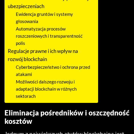
ubezpieczeniach
Ewidencja gruntów i systemy
głosowania
Automatyzacja procesów
roszczeniowych i transparentność
polis
Regulacje prawne i ich wpływ na
rozwój blockchain
Cyberbezpieczeństwo i ochrona przed
atakami
Możliwości dalszego rozwoju i
adaptacji blockchain w różnych
sektorach
Eliminacja pośredników i oszczędność
kosztów
Jednym z największych atutów blockchaina jest