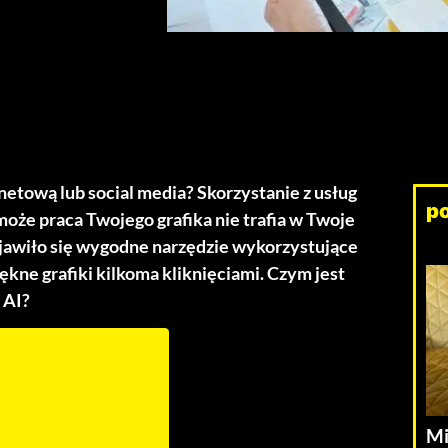
netową lub social media? Skorzystanie z usług
p
 może praca Twojego grafika nie trafia w Twoje
ojawiło się wygodne narzędzie wykorzystujące
kne grafiki kilkoma kliknięciami. Czym jest
 AI?
Mi