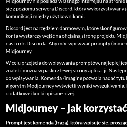
Midjourney nie posiada własnego interfejsu na stronie
się z poziomu serwera Discord, który wykorzystywany 
komunikacji między użytkownikami.
Discord jest narzędziem darmowym, które skonfigurowa
konta wystarczy wejść na oficjalną stronę projektu Midj
nas to do Discorda. Aby móc wpisywać prompty (komendy
Midjourney.
W celu przejścia do wpisywania promptów, najlepiej je
znaleźć można w pasku z lewej strony aplikacji. Nast
do wpisywania. Komenda /imagine pozwala nadać tytuł na
algorytm Modjourney wyświetli wyniki wyszukiwania. P
dodatkowe ikonki opisane niżej.
Midjourney – jak korzysta
Prompt jest komendą (frazą), którą wpisuje się, proszą