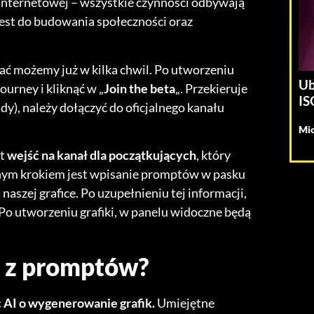
 internetowej – wszystkie czynności odbywają
jest do budowania społeczności oraz
ć możemy już w kilka chwil. Po utworzeniu
Ub
ourney i kliknąć w „
Join the beta
„. Przekieruje
IS
), należy dołączyć do oficjalnego kanału
Mic
st
wejść na kanał dla początkujących
, który
ępnym krokiem jest wpisanie promptów w pasku
szej grafice. Po uzupełnieniu tej informacji,
o utworzeniu grafiki, w panelu widoczne będą
ć z promptów?
c AI o wygenerowanie grafik.
Umiejętne