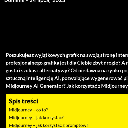
Dominik
24 lipca, 2023
Poszukujesz wyjątkowych grafik na swoją stronę inter
profesjonalnego grafika jest dla Ciebie zbyt drogie? A
gusta i szukasz alternatywy? Od niedawna na rynku p
sztuczną inteligencję AI, pozwalające wygenerować pię
Midjourney AI Generator? Jak korzystać z Midjourney
Spis treści
Midjourney – co to?
Midjourney – jak korzystać?
Midjourney – jak korzystać z promptów?