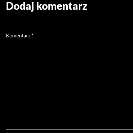
Dodaj komentarz
Twój adres email nie zostanie opublikowany.
Wymagane pol
Komentarz
*