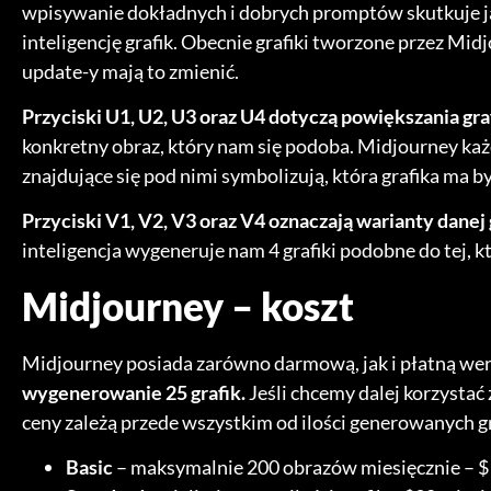
wpisywanie dokładnych i dobrych promptów skutkuje 
inteligencję grafik. Obecnie grafiki tworzone przez Midj
update-y mają to zmienić.
Przyciski U1, U2, U3 oraz U4 dotyczą powiększania graf
konkretny obraz, który nam się podoba. Midjourney każd
znajdujące się pod nimi symbolizują, która grafika ma 
Przyciski V1, V2, V3 oraz V4 oznaczają warianty danej g
inteligencja wygeneruje nam 4 grafiki podobne do tej, k
Midjourney – koszt
Midjourney posiada zarówno darmową, jak i płatną wer
wygenerowanie 25 grafik.
Jeśli chcemy dalej korzystać
ceny zależą przede wszystkim od ilości generowanych gr
Basic
– maksymalnie 200 obrazów miesięcznie – $