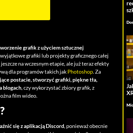
re
sz
Dom
orzenie grafik z użyciem sztucznej
yjątkowe grafiki lub projekty graficznego całej
eszcze na wczesnym etapie, ale już teraz efekty
tywą dla programów takich jak
Photoshop
. Za
ce postacie, stworzyć grafiki, piękne tła,
Ja
a blogach
, czy wykorzystać zbiory grafik, z
XR
ożna film wideo.
Mic
?
aźnić się z aplikacją Discord
, ponieważ obecnie