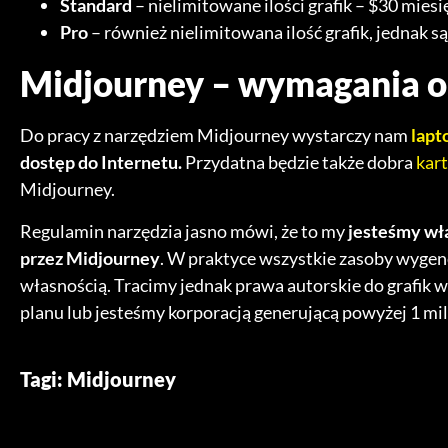
Standard
– nielimitowane ilości grafik – $30 miesi
Pro
– również nielimitowana ilość grafik, jednak s
Midjourney – wymagania o
Do pracy z narzędziem Midjourney wystarczy nam
lapt
dostęp do Internetu.
Przydatna będzie także dobra
kart
Midjourney.
Regulamin narzędzia jasno mówi, że to my
jesteśmy wł
przez Midjourney
. W praktyce wszystkie zasoby wygene
własnością. Tracimy jednak prawa autorskie do grafik
planu lub jesteśmy korporacją generującą powyżej 1 mi
Tagi:
Midjourney