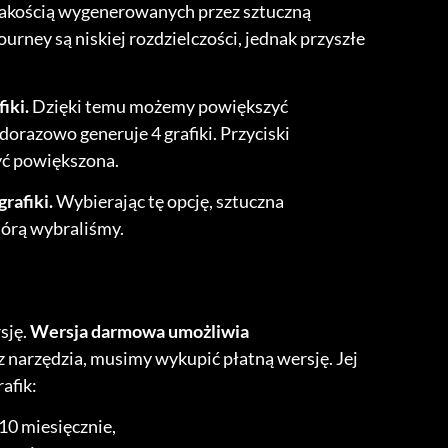
jakością wygenerowanych przez sztuczną
ourney są niskiej rozdzielczości, jednak przyszłe
iki.
Dzięki temu możemy powiększyć
orazowo generuje 4 grafiki. Przyciski
być powiększona.
rafiki.
Wybierając tę opcję, sztuczna
tórą wybraliśmy.
sję.
Wersja darmowa umożliwia
 z narzędzia, musimy wykupić płatną wersję. Jej
afik:
10 miesięcznie,