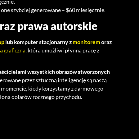
ęcznie,
ą one szybciej generowane – $60 miesięcznie.
raz prawa autorskie
op
lub komputer stacjonarny z
monitore
m
oraz
a graficzna
, która umożliwi płynną pracę z
aścicielami wszystkich obrazów stworzonych
rowane przez sztuczną inteligencję są naszą
 w momencie, kiedy korzystamy z darmowego
liona dolarów rocznego przychodu.